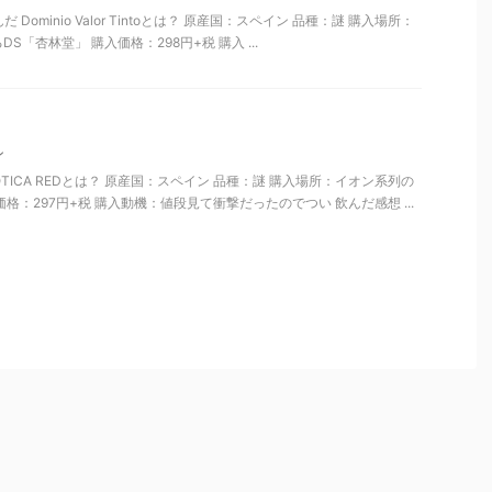
toを飲んだ Dominio Valor Tintoとは？ 原産国：スペイン 品種：謎 購入場所：
「杏林堂」 購入価格：298円+税 購入 ...
ン
 GOTICA REDとは？ 原産国：スペイン 品種：謎 購入場所：イオン系列の
格：297円+税 購入動機：値段見て衝撃だったのでつい 飲んだ感想 ...